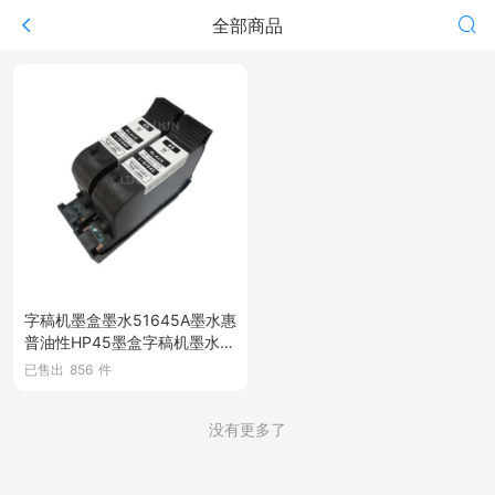
全部商品
字稿机墨盒墨水51645A墨水惠
普油性HP45墨盒字稿机墨水字
稿机打印墨水油性墨水
已售出
856
件
没有更多了