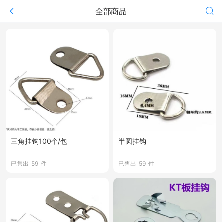
全部商品
三角挂钩100个/包
半圆挂钩
已售出
59
件
已售出
59
件