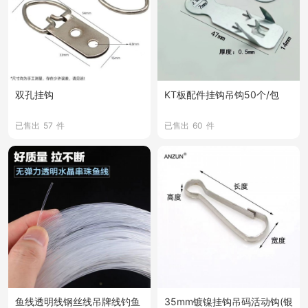
双孔挂钩
KT板配件挂钩吊钩50个/包
已售出
57
件
已售出
60
件
鱼线透明线钢丝线吊牌线钓鱼
35mm镀镍挂钩吊码活动钩(银