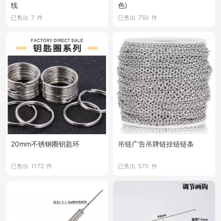
线
色)
已售出
7
件
已售出
750
件
20mm不锈钢圈钥匙环
吊链广告吊牌链挂链链条
已售出
1172
件
已售出
570
件