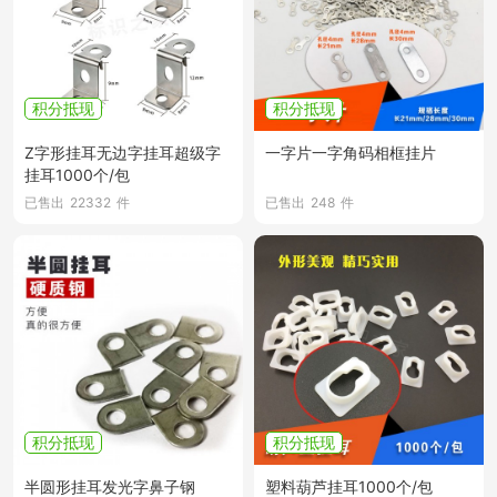
积分抵现
积分抵现
Z字形挂耳无边字挂耳超级字
一字片一字角码相框挂片
挂耳1000个/包
已售出
22332
件
已售出
248
件
积分抵现
积分抵现
半圆形挂耳发光字鼻子钢
塑料葫芦挂耳1000个/包