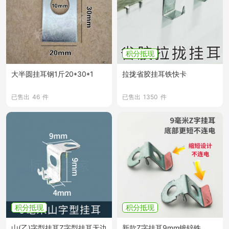
积分抵现
大半圆挂耳钢1斤20*30*1
拉拢省胶挂耳铁快卡
已售出
46
件
已售出
1350
件
积分抵现
积分抵现
山(乙)字型挂耳Z字型挂耳无边
新款Z字挂耳9mm镀锌铁