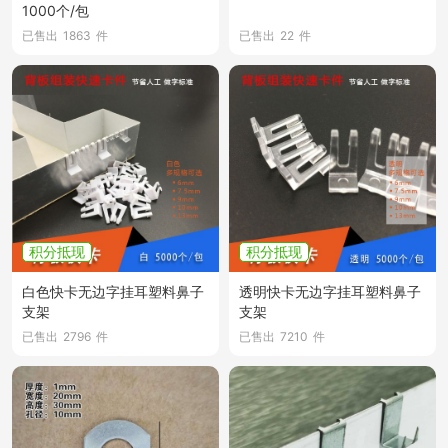
1000个/包
已售出
1863
件
已售出
22
件
积分抵现
积分抵现
白色快卡无边字挂耳塑料鼻子
透明快卡无边字挂耳塑料鼻子
支架
支架
已售出
2796
件
已售出
7210
件