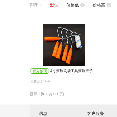
排序：
默认
价格低
价格高
4寸滚刷刷墙工具滚刷滚子
积分抵现
已售出
247
件
显示 1 到 1 共1 (1 页)
信息
客户服务