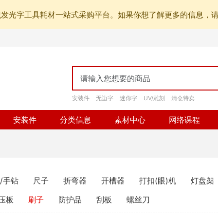
识发光字工具耗材一站式采购平台。如果你想了解更多的信息，
安装件
无边字
迷你字
UV/雕刻
清仓特卖
安装件
分类信息
素材中心
网络课程
/手钻
尺子
折弯器
开槽器
打扣(眼)机
灯盘架
压板
刷子
防护品
刮板
螺丝刀