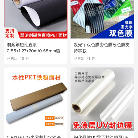
弱溶剂磁性直喷
发光字双色膜变色膜改色膜支
0.55*1.27*20m/0.55mm磁
持零裁
性直喷PVC胶片
已售出
48
件
已售出
71
件
0.9/1.0/1.27米零裁切水性PET
钢化晶片UV异形封边膜可UV