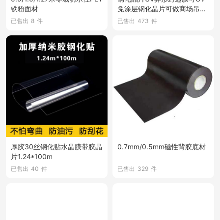
铁粉面材
免涂层钢化晶片可做商场吊幔
1.25*100m
已售出
8
件
已售出
473
件
厚胶30丝钢化贴水晶膜带胶晶
0.7mm/0.5mm磁性背胶底材
片1.24*100m
已售出
40
件
已售出
329
件