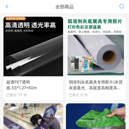
全部商品
超透PET透明
弱溶剂灰底展具专用胶片(灰背
底.5S*1.27*50m
灰底遮光、高挺度高精度高垂
感胶片)
已售出
77
件
已售出
0
件