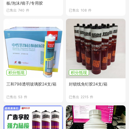
板/泡沫/镜子/专用胶
已售出
740
件
已售出
108
件
积分抵现
积分抵现
三和798透明玻璃胶24支/箱
封锁线免钉胶24支/箱
已售出
53
件
已售出
2215
件