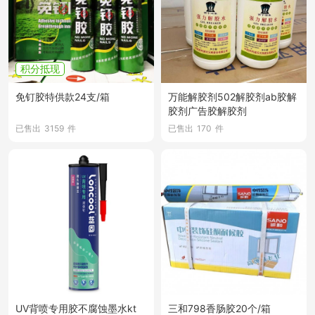
积分抵现
免钉胶特供款24支/箱
万能解胶剂502解胶剂ab胶解
胶剂广告胶解胶剂
已售出
3159
件
已售出
170
件
UV背喷专用胶不腐蚀墨水kt
三和798香肠胶20个/箱