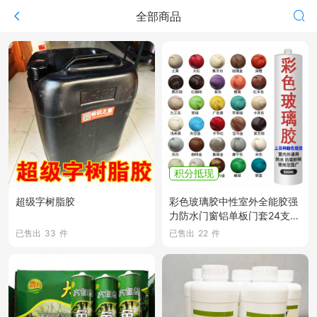
全部商品
积分抵现
超级字树脂胶
彩色玻璃胶中性室外全能胶强
力防水门窗铝单板门套24支/
箱
已售出
33
件
已售出
22
件