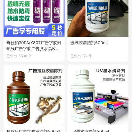
奇仕帕70PA/X807广告字胶封
玻璃胶清洁剂500ml
锁线广告字胶广告胶水晶胶透
明免钉胶液体钉
已售出
5639
件
已售出
83
件
拉丝胶广告字胶清洁剂500ml
UV墨水清除剂500ml