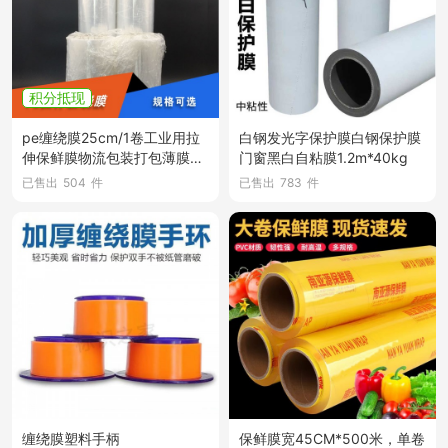
积分抵现
pe缠绕膜25cm/1卷工业用拉
白钢发光字保护膜白钢保护膜
伸保鲜膜物流包装打包薄膜大
门窗黑白自粘膜1.2m*40kg
卷商用膜
已售出
504
件
已售出
783
件
缠绕膜塑料手柄
保鲜膜宽45CM*500米，单卷