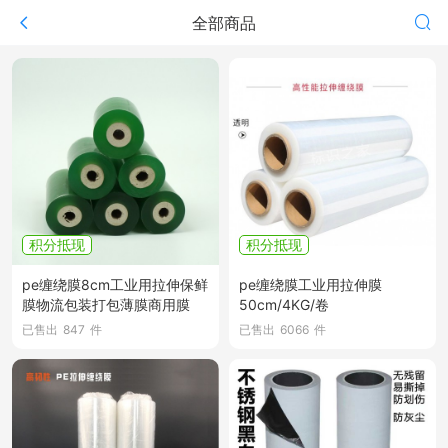
全部商品
积分抵现
积分抵现
pe缠绕膜8cm工业用拉伸保鲜
pe缠绕膜工业用拉伸膜
膜物流包装打包薄膜商用膜
50cm/4KG/卷
已售出
847
件
已售出
6066
件