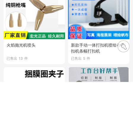
火焰抛光机喷头
新款手动一体打扣机喷绘布打
扣机条幅打扣机
已售出
13
件
已售出
5
件
积分抵现