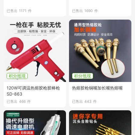
已售出
1171
件
已售出
1690
件
积分抵现
积分抵现
120W可调温热熔胶枪胶棒枪
热熔胶枪铜嘴加长嘴热熔嘴
SD-863
已售出
466
件
已售出
443
件