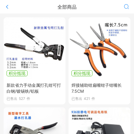
全部商品
积分抵现
积分抵现
新款省力手动金属打孔钳可打
焊接辅助钳扁嘴钳子钳嘴长
白钢/镀锡铁/铝板
7.5CM
已售出
527
件
已售出
421
件