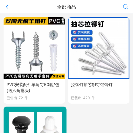
全部商品
PVC安装配件羊角钉50套/包
拉铆钉抽芯铆钉铝铆钉
(送六角批头)
已售出
72
件
已售出
420
件