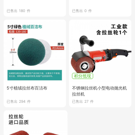
已售出
180
件
已售出
0
件
积分抵现
5寸植绒拉丝布百洁布
不锈钢拉丝机小型电动抛光机
拉丝机
已售出
294
件
已售出
27
件