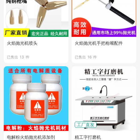
火焰抛光机喷头
火焰抛光机手把枪嘴配件
已售出
13
件
已售出
16
件
工厂直发
电解粉火焰抛光机添加剂
精工字打磨机