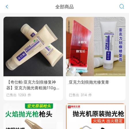
全部商品
【奇仕帕·亚克力划痕修复神
亚克力划痕抛光修复膏
器】亚克力抛光膏粗抛110g支
+精抛110g1支/套
已售出
1293
件
已售出
314
件