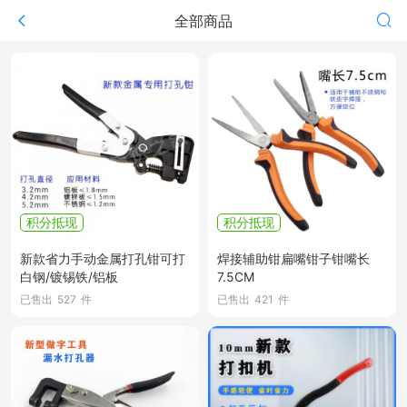
全部商品
积分抵现
积分抵现
新款省力手动金属打孔钳可打
焊接辅助钳扁嘴钳子钳嘴长
白钢/镀锡铁/铝板
7.5CM
已售出
527
件
已售出
421
件