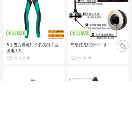
积分抵现
积分抵现
8寸省力老虎钳子多功能工业
气动打孔钳冲针冲头
级电工钳
已售出
312
件
已售出
92
件
积分抵现
积分抵现