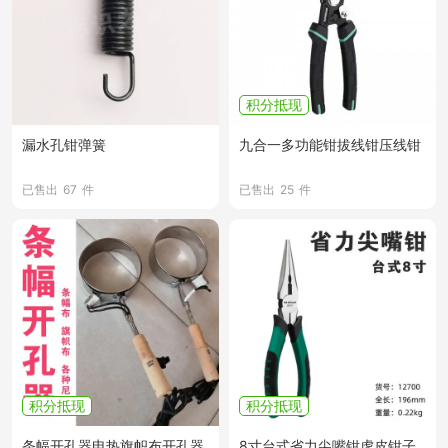
积分抵现
漏水孔钳弹簧
九合一多功能钳拔线钳压线钳
已售出
67
件
已售出
25
件
积分抵现
积分抵现
条幅开孔器电热旗帜布开孔器
8寸台式省力尖嘴钳虎皮钳子