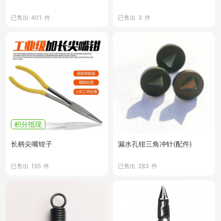
已售出
401
件
已售出
3
件
积分抵现
长柄尖嘴钳子
漏水孔钳三角冲针(配件)
已售出
155
件
已售出
283
件