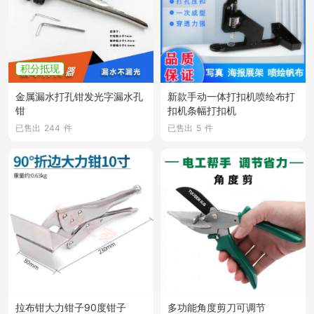
积分抵现
金属漏水打孔钳发光字漏水孔
新款手动一体打扣机喷绘布打
钳
扣机条幅打扣机
已售出
244
件
已售出
5
件
拉布钳大力钳子90度钳子
多功能角度剪刀可调节