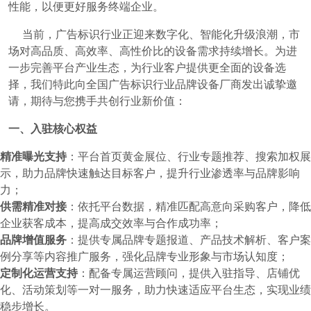
性能，以便更好服务终端企业。
当前，广告标识行业正迎来数字化、智能化升级浪潮，市
场对高品质、高效率、高性价比的设备需求持续增长。为进
一步完善平台产业生态，为行业客户提供更全面的设备选
择，我们特此向全国广告标识行业品牌设备厂商发出诚挚邀
请，期待与您携手共创行业新价值：​
一、入驻核心权益​
精准曝光支持
：平台首页黄金展位、行业专题推荐、搜索加权展
示，助力品牌快速触达目标客户，提升行业渗透率与品牌影响
力；​
供需精准对接
：依托平台数据，精准匹配高意向采购客户，降低
企业获客成本，提高成交效率与合作成功率；​​
品牌增值服务
：提供专属品牌专题报道、产品技术解析、客户案
例分享等内容推广服务，强化品牌专业形象与市场认知度；​
定制化运营支持
：配备专属运营顾问，提供入驻指导、店铺优
化、活动策划等一对一服务，助力快速适应平台生态，实现业绩
稳步增长。​