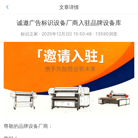
文章详情
诚邀广告标识设备厂商入驻品牌设备库
标识之家 · 2025年12月2日 15:50:48 · 13590浏览
尊敬的品牌设备厂商：​