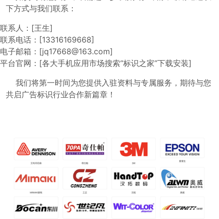
下方式与我们联系：​
联系人：[王生]​
联系电话：[13316169668]​
电子邮箱：[jq17668@163.com]​
平台官网：[各大手机应用市场搜索“标识之家”下载安装]​
我们将第一时间为您提供入驻资料与专属服务，期待与您
共启广告标识行业合作新篇章！