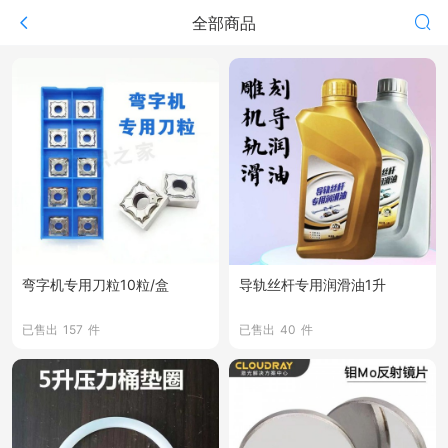
全部商品
弯字机专用刀粒10粒/盒
导轨丝杆专用润滑油1升
已售出
157
件
已售出
40
件