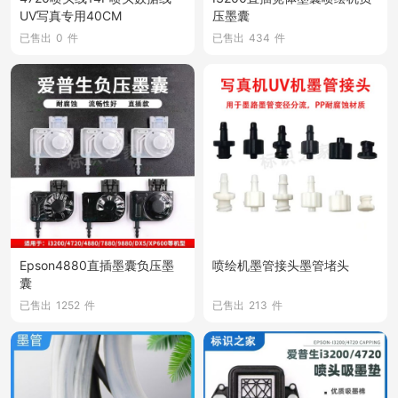
UV写真专用40CM
压墨囊
已售出
0
件
已售出
434
件
Epson4880直插墨囊负压墨
喷绘机墨管接头墨管堵头
囊
已售出
1252
件
已售出
213
件