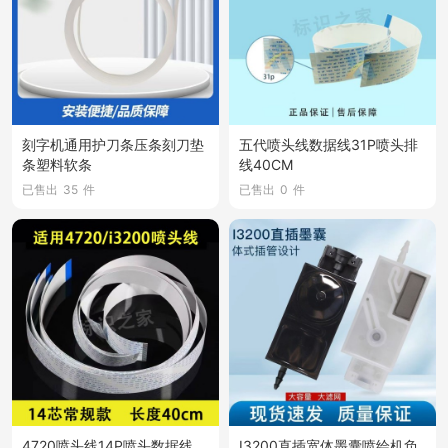
刻字机通用护刀条压条刻刀垫
五代喷头线数据线31P喷头排
条塑料软条
线40CM
已售出
35
件
已售出
0
件
4720喷头线14P喷头数据线
I3200直插宽体墨囊喷绘机负