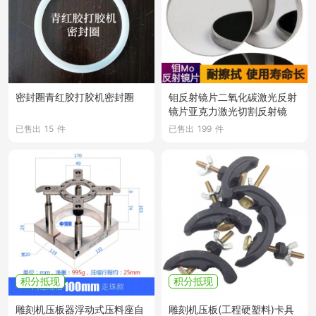
密封圈青红胶打胶机密封圈
钼反射镜片二氧化碳激光反射
镜片亚克力激光切割反射镜
已售出
15
件
已售出
199
件
积分抵现
积分抵现
雕刻机压板器浮动式压料座自
雕刻机压板(工程硬塑料)卡具