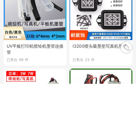
UV平板打印机喷绘机墨管连接
I3200喷头吸墨垫写真机墨垫
管
已售出
69
件
已售出
23
件