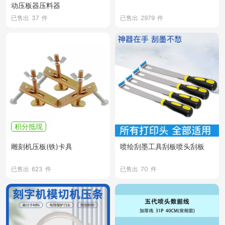
动压板器压料器
已售出
37
件
已售出
2979
件
积分抵现
雕刻机压板(铁)卡具
喷绘刮墨工具刮板喷头刮板
已售出
623
件
已售出
70
件