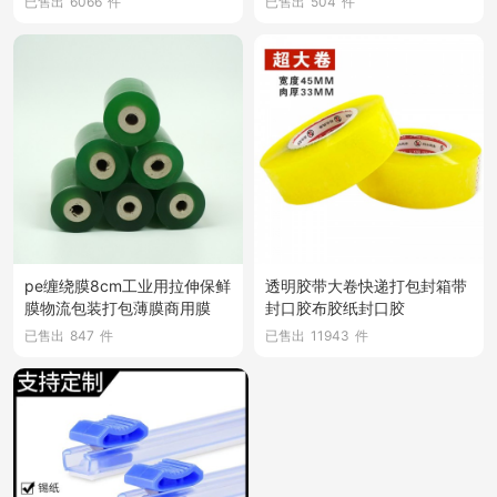
已售出
6066
件
已售出
504
件
pe缠绕膜8cm工业用拉伸保鲜
透明胶带大卷快递打包封箱带
膜物流包装打包薄膜商用膜
封口胶布胶纸封口胶
已售出
847
件
已售出
11943
件