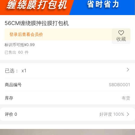
56CM缠绕膜抻拉膜打包机
登录后查看会员价
收藏
标识币可抵
¥0.99
已售出
60
件
已选：
x1
商品编号
SBDB0001
库存
有货
评价 0
好评度 100%