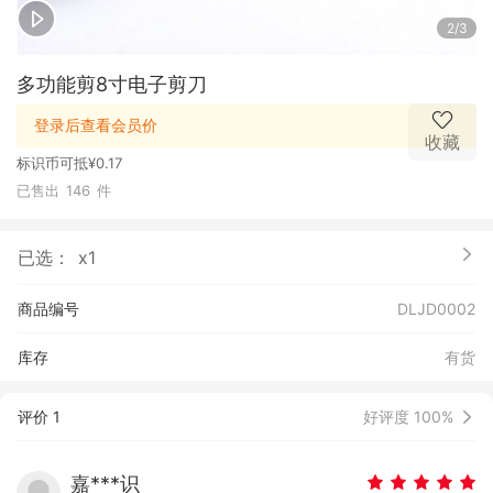
2/3
多功能剪8寸电子剪刀
登录后查看会员价
收藏
标识币可抵
¥0.17
已售出
146
件
已选：
x1
商品编号
DLJD0002
库存
有货
评价 1
好评度 100%
嘉***识