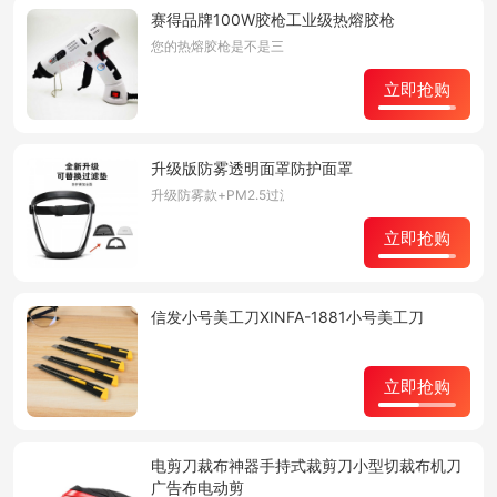
赛得品牌100W胶枪工业级热熔胶枪
您的热熔胶枪是不是三天两头就坏了呢？ 请注意：胶枪在
立即抢购
升级版防雾透明面罩防护面罩
升级防雾款+PM2.5过滤
立即抢购
信发小号美工刀XINFA-1881小号美工刀
立即抢购
电剪刀裁布神器手持式裁剪刀小型切裁布机刀
广告布电动剪