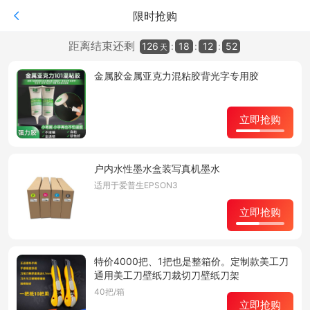
限时抢购
距离结束还剩
126
:
18
:
12
:
52
天
金属胶金属亚克力混粘胶背光字专用胶
立即抢购
户内水性墨水盒装写真机墨水
适用于爱普生EPSON3200/4720/5113/5代等喷头机器
立即抢购
特价4000把、1把也是整箱价。定制款美工刀
通用美工刀壁纸刀裁切刀壁纸刀架
40把/箱
立即抢购