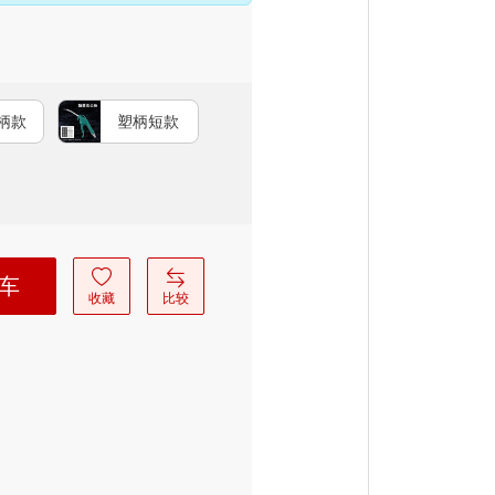
柄款
塑柄短款
车
收藏
比较