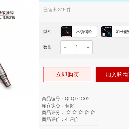
已售出
316
件
型号
不锈钢款
加长塑
数量
立即购买
加入购物
商品编号：
QLQTCC02
库存状态：
有货
商品评分：
商品评价：
4
评价