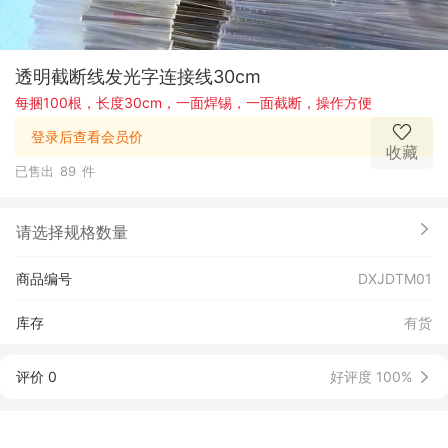
透明截断线发光字连接线30cm
每捆100根，长度30cm，一面焊锡，一面截断，操作方便
登录后查看会员价
收藏
已售出
89
件
请选择规格数量
商品编号
DXJDTM01
库存
有货
评价 0
好评度 100%