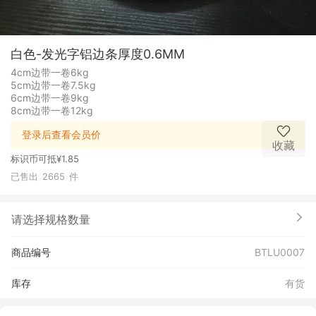
白色-发光字铝边条厚度0.6MM
4cm边带一卷6kg
5cm边带一卷7.5kg
6cm边带一卷9kg
8cm边带一卷12kg
登录后查看会员价
收藏
标识币可抵
¥1.85
已售出
2665
件
请选择规格数量
商品编号
BTLU0007
库存
有货