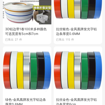
3D铝边带1卷100米多种颜色
拉丝银色-金凤凰牌发光字铝
可选宽度有5cm和7cm
边条厚度0.6MM
已售出
27
件
已售出
115
件
绿色-金凤凰牌发光字铝边条
拉丝金色-金凤凰牌发光字铝
厚度0.6MM
边条宽度6cm