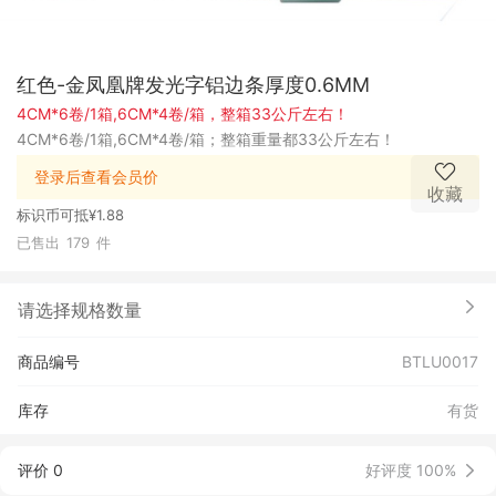
红色-金凤凰牌发光字铝边条厚度0.6MM
4CM*6卷/1箱,6CM*4卷/箱，整箱33公斤左右！
4CM*6卷/1箱,6CM*4卷/箱；整箱重量都33公斤左右！
登录后查看会员价
收藏
标识币可抵
¥1.88
已售出
179
件
请选择规格数量
商品编号
BTLU0017
库存
有货
评价 0
好评度 100%