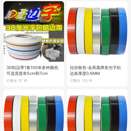
3D铝边带1卷100米多种颜色
拉丝银色-金凤凰牌发光字铝
可选宽度有5cm和7cm
边条厚度0.6MM
已售出
27
件
已售出
115
件